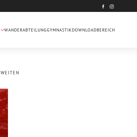
WANDERABTEILUNG
GYMNASTIK
DOWNLOADBEREICH
ZWEITEN