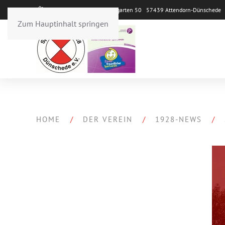
Sportpark Repetal Im Weingarten 50 57439 Attendorn-Dünsched
Zum Hauptinhalt springen
HOME
DER VEREIN
1928-NEWS